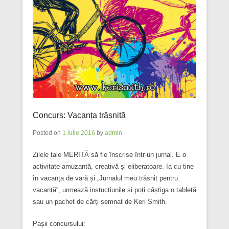
Concurs: Vacanța trăsnită
Posted on
1 iulie 2016
by
admin
Zilele tale MERITĂ să fie înscrise într-un jurnal. E o
activitate amuzantă, creativă și eliberatoare. Ia cu tine
în vacanța de vară și „Jurnalul meu trăsnit pentru
vacanță”, urmează instucțiunile și poți câștiga o tabletă
sau un pachet de cărți semnat de Keri Smith.
Pașii concursului: