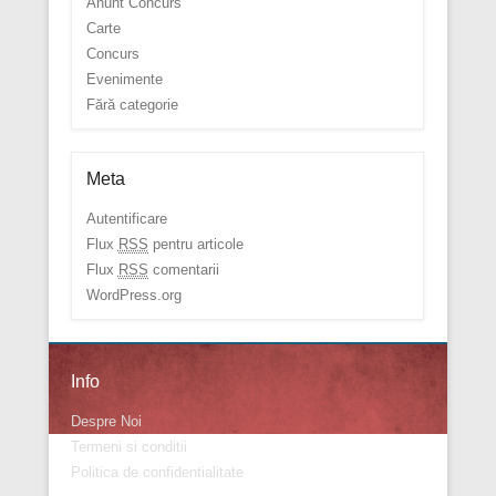
Anunt Concurs
Carte
Concurs
Evenimente
Fără categorie
Meta
Autentificare
Flux
RSS
pentru articole
Flux
RSS
comentarii
WordPress.org
Info
Despre Noi
Termeni si conditii
Politica de confidentialitate