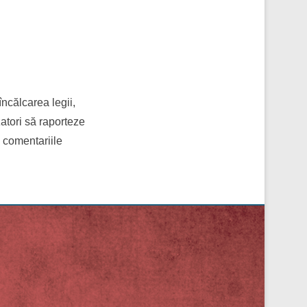
încălcarea legii,
zatori să raporteze
i comentariile