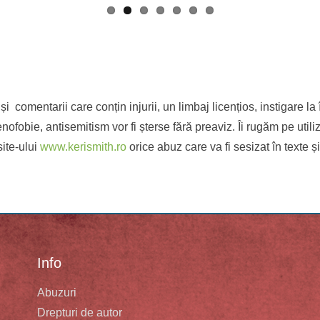
și comentarii care conțin injurii, un limbaj licențios, instigare la 
enofobie, antisemitism vor fi șterse fără preaviz. Îi rugăm pe utili
site-ului
www.kerismith.ro
orice abuz care va fi sesizat în texte ș
Info
Abuzuri
Drepturi de autor