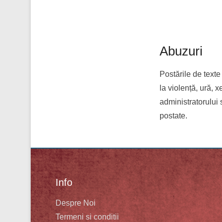
Abuzuri
Postările de texte 
la violență, ură, x
administratorului 
postate.
Info
Despre Noi
Termeni si conditii