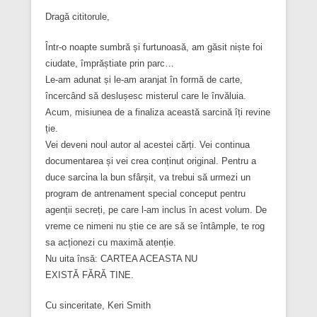
Dragă cititorule,
Într-o noapte sumbră și furtunoasă, am găsit niște foi
ciudate, împrăștiate prin parc…
Le-am adunat și le-am aranjat în formă de carte,
încercând să deslușesc misterul care le învăluia.
Acum, misiunea de a finaliza această sarcină îți revine
ție.
Vei deveni noul autor al acestei cărți. Vei continua
documentarea și vei crea conținut original. Pentru a
duce sarcina la bun sfârșit, va trebui să urmezi un
program de antrenament special conceput pentru
agenții secreți, pe care l-am inclus în acest volum. De
vreme ce nimeni nu știe ce are să se întâmple, te rog
sa acționezi cu maximă atenție.
Nu uita însă: CARTEA ACEASTA NU
EXISTĂ FĂRĂ TINE.
Cu sinceritate, Keri Smith