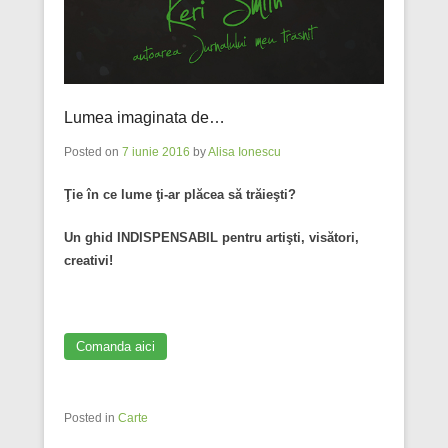
Lumea imaginata de…
Posted on
7 iunie 2016
by
Alisa Ionescu
Ţie în ce lume ţi-ar plăcea să trăieşti?
Un ghid INDISPENSABIL pentru artişti, visători,
creativi!
Comanda aici
Posted in
Carte