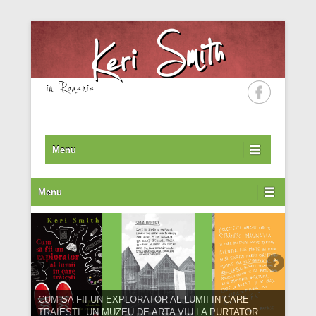
Keri Smith
in Romania
Primary Menu
Skip to content
Menu
Secondary Menu
Menu
CUM SA FII UN EXPLORATOR AL LUMII IN CARE
TRAIESTI. UN MUZEU DE ARTA VIU LA PURTATOR