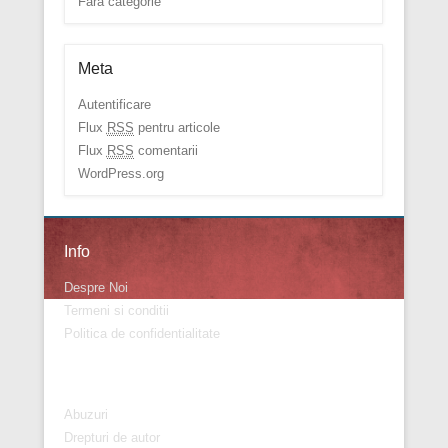
Fără categorie
Meta
Autentificare
Flux
RSS
pentru articole
Flux
RSS
comentarii
WordPress.org
Info
Despre Noi
Termeni si conditii
Politica de confidentialitate
Info
Abuzuri
Drepturi de autor