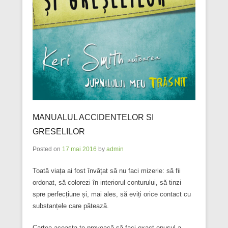
MANUALUL ACCIDENTELOR SI
GRESELILOR
Posted on
17 mai 2016
by
admin
Toată viața ai fost învățat să nu faci mizerie: să fii
ordonat, să colorezi în interiorul conturului, să tinzi
spre perfecțiune și, mai ales, să eviți orice contact cu
substanțele care pătează.
Cartea aceasta te provoacă să faci exact opusul a