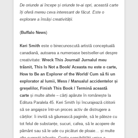
De oriunde ai începe și oriunde te-ai opri, această carte
îți oferă mereu ceva interesant de făcut. Este o
explorare a însăși creativității.
(
Buffalo News
)
Keri Smith
este o binecunoscută artistă conceptuală
canadiană, autoarea a numeroase bestseller-uri despre
creativitate:
Wreck This Journal/ Jurnalul meu
trăsnit, This Is Not a Book/ Aceasta nu este o carte,
How to Be an Explorer of the World/ Cum să fii un
explorator al lumii, Mess / Manualul accidentelor și
greșelilor, Finish This Book / Termină această
carte
și multe altele – cărți apărute în românește la
Editura Paralela 45. Keri Smith își încurajează cititorii
să se angajeze într-un proces activ de distrugere a
cărților: îi invită să găurească paginile, să le păteze cu
tot felul de substanțe, sucuri, cafea, să le acopere de
pământ sau să le ude cu picături de ploaie… și multe
alte sugestii trăsnite. Grație sensibilității unice a