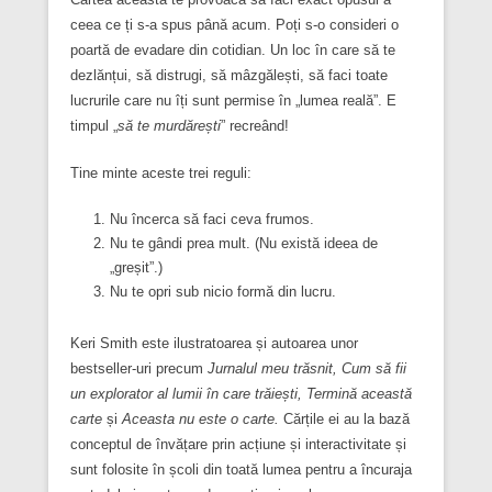
ceea ce ți s-a spus până acum. Poți s-o consideri o
poartă de evadare din cotidian. Un loc în care să te
dezlănțui, să distrugi, să mâzgălești, să faci toate
lucrurile care nu îți sunt permise în „lumea reală”. E
timpul „
să te murdărești
” recreând!
Tine minte aceste trei reguli:
Nu încerca să faci ceva frumos.
Nu te gândi prea mult. (Nu există ideea de
„greșit”.)
Nu te opri sub nicio formă din lucru.
Keri Smith este ilustratoarea și autoarea unor
bestseller-uri precum
Jurnalul meu trăsnit, Cum să fii
un explorator al lumii în care trăiești, Termină această
carte
și
Aceasta nu este o carte.
Cărțile ei au la bază
conceptul de învățare prin acțiune și interactivitate și
sunt folosite în școli din toată lumea pentru a încuraja