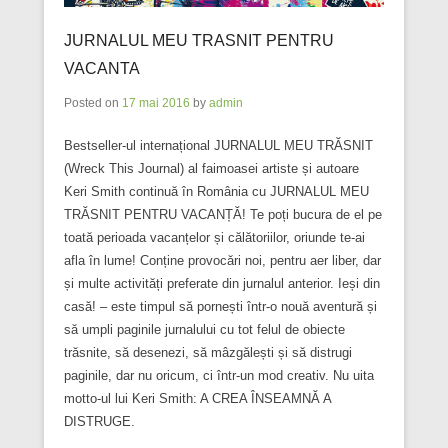
JURNALUL MEU TRASNIT PENTRU
VACANTA
Posted on
17 mai 2016
by
admin
Bestseller-ul internațional JURNALUL MEU TRĂSNIT
(Wreck This Journal) al faimoasei artiste și autoare
Keri Smith continuă în România cu JURNALUL MEU
TRĂSNIT PENTRU VACANȚĂ! Te poți bucura de el pe
toată perioada vacanțelor și călătoriilor, oriunde te-ai
afla în lume! Conține provocări noi, pentru aer liber, dar
și multe activități preferate din jurnalul anterior. Ieși din
casă! – este timpul să pornești într-o nouă aventură și
să umpli paginile jurnalului cu tot felul de obiecte
trăsnite, să desenezi, să mâzgălești și să distrugi
paginile, dar nu oricum, ci într-un mod creativ. Nu uita
motto-ul lui Keri Smith: A CREA ÎNSEAMNĂ A
DISTRUGE.