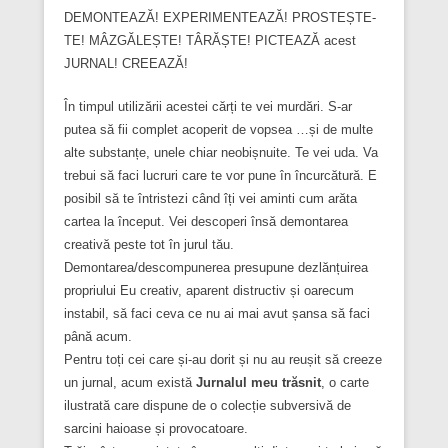
DEMONTEAZĂ! EXPERIMENTEAZĂ! PROSTEȘTE-
TE! MÂZGĂLEȘTE! TÂRĂȘTE! PICTEAZĂ acest
JURNAL! CREEAZĂ!
În timpul utilizării acestei cărți te vei murdări. S-ar
putea să fii complet acoperit de vopsea …și de multe
alte substanțe, unele chiar neobișnuite. Te vei uda. Va
trebui să faci lucruri care te vor pune în încurcătură. E
posibil să te întristezi când îți vei aminti cum arăta
cartea la început. Vei descoperi însă demontarea
creativă peste tot în jurul tău.
Demontarea/descompunerea presupune dezlănțuirea
propriului Eu creativ, aparent distructiv și oarecum
instabil, să faci ceva ce nu ai mai avut șansa să faci
până acum.
Pentru toți cei care și-au dorit și nu au reușit să creeze
un jurnal, acum există
Jurnalul meu trăsnit
, o carte
ilustrată care dispune de o colecție subversivă de
sarcini haioase și provocatoare.