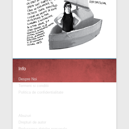
Info
Despre Noi
Termeni si conditii
Politica de confidentialitate
Info
Abuzuri
Drepturi de autor
Prelucrarea datelor personale